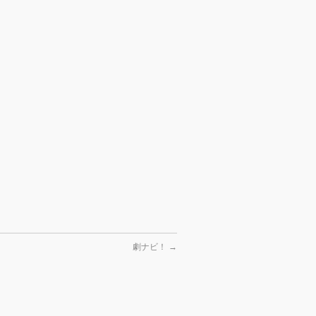
。
劇ナビ！
→