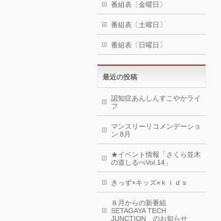
番組表〔金曜日〕
番組表〔土曜日〕
番組表〔日曜日〕
最近の投稿
認知症あんしんすこやかライ
フ
マンスリーリコメンデーショ
ン 8月
★イベント情報「さくら並木
の道しるべVol.14」
きっず×キッズ×ｋｉｄｓ
８月からの新番組
SETAGAYA TECH
JUNCTION のお知らせ