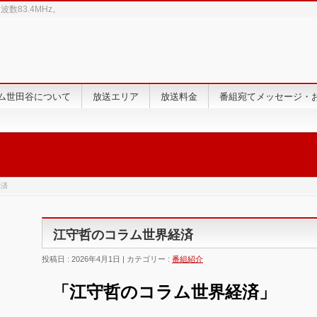
83.4MHz。
ム世田谷について
放送エリア
放送料金
番組宛てメッセージ・
経済
江守哲のコラム世界経済
投稿日 : 2026年4月1日 | カテゴリー :
番組紹介
「江守哲のコラム世界経済」