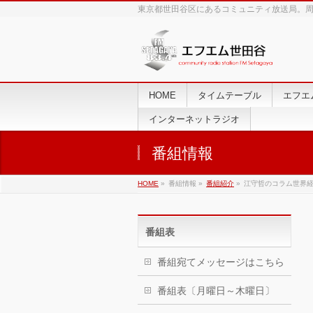
東京都世田谷区にあるコミュニティ放送局。周波数
HOME
タイムテーブル
エフエ
インターネットラジオ
番組情報
HOME
»
番組情報 »
番組紹介
»
江守哲のコラム世界
番組表
番組宛てメッセージはこちら
番組表〔月曜日～木曜日〕